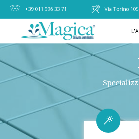
+39 011 996 33 71
Via Torino 105
L'A
Specializz