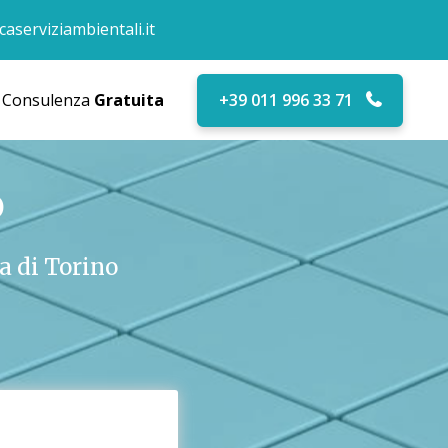
aserviziambientali.it
Consulenza
Gratuita
+39 011 996 33 71
o
a di Torino