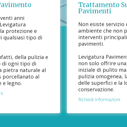
Pavimento
Trattamento Su
Pavimenti
 venti anni
Non esiste servizio d
 Levigatura
ambiente che non pr
la protezione e
interventi principal
 qualsiasi tipo di
pavimenti.
Levigatura Pavimen
fatti, della pulizia e
non solo offrire un
di ogni tipo di
iniziale di pulito m
 pietra naturale al
pulizia omogenea, l
 porcellanato al
delle superfici e la 
 e legno.
conservazione.
ni
Richiedi Informazioni