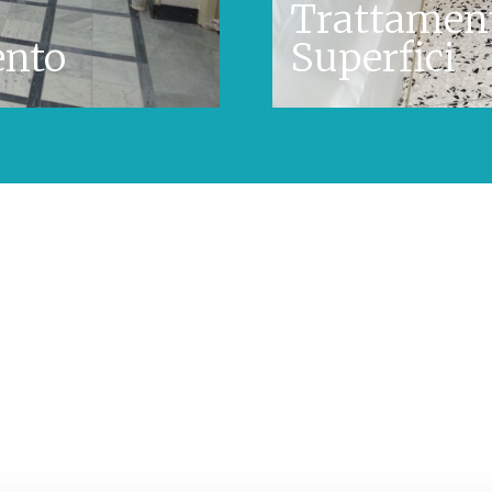
Trattamen
ento
Superfici