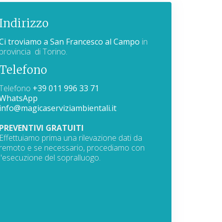
Indirizzo
Ci troviamo a San Francesco al Campo
in
provincia di Torino.
Telefono
Telefono
+39 011 996 33 71
WhatsApp
info@magicaserviziambientali.it
PREVENTIVI GRATUITI
Effettuiamo prima una rilevazione dati da
remoto e se necessario, procediamo con
l'esecuzione del sopralluogo.