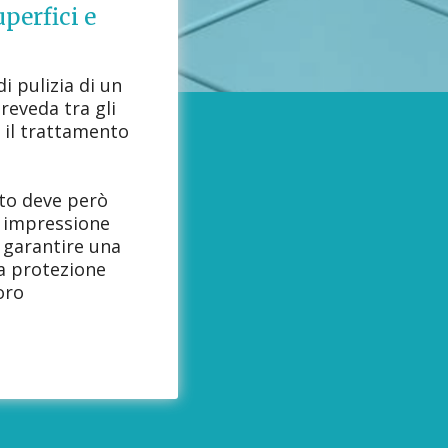
perfici e
i pulizia di un
eveda tra gli
i il trattamento
to deve però
a impressione
a garantire una
a protezione
loro