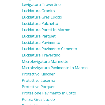
Levigatura Travertino
Lucidatura Granito
Lucidatura Gres Lucido
Lucidatura Palchetto
Lucidatura Pareti In Marmo
Lucidatura Parquet
Lucidatura Pavimento
Lucidatura Pavimento Cemento
Lucidatura Travertino
Microlevigatura Marmette
Microlevigatura Pavimento In Marmo
Protettivo Klincher
Protettivo Luserna
Protettivo Parquet
Protezione Pavimento In Cotto
Pulizia Gres Lucido