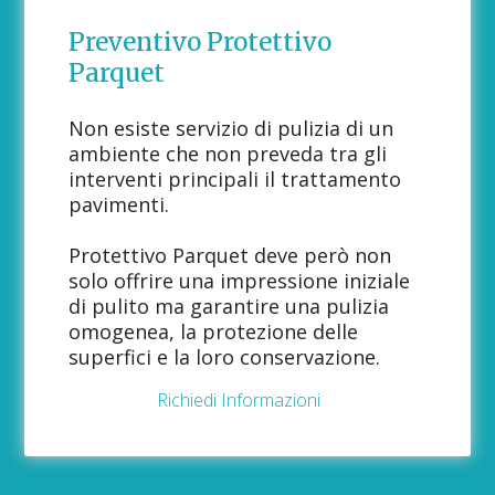
Preventivo Protettivo
Parquet
Non esiste servizio di pulizia di un
ambiente che non preveda tra gli
interventi principali il trattamento
pavimenti.
Protettivo Parquet deve però non
solo offrire una impressione iniziale
di pulito ma garantire una pulizia
omogenea, la protezione delle
superfici e la loro conservazione.
Richiedi Informazioni