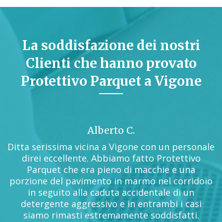
La soddisfazione dei nostri
Clienti che hanno provato
Protettivo Parquet a Vigone
Alberto C.
Ditta serissima vicina a Vigone con un personale
direi eccellente. Abbiamo fatto Protettivo
Parquet che era pieno di macchie e una
porzione del pavimento in marmo nel corridoio
in seguito alla caduta accidentale di un
detergente aggressivo e in entrambi i casi
siamo rimasti estremamente soddisfatti.