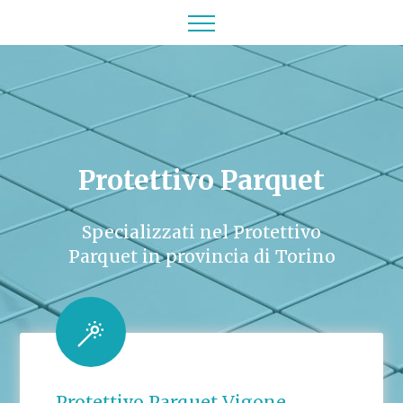
Protettivo Parquet
Specializzati nel Protettivo
Parquet in provincia di Torino
Protettivo Parquet Vigone