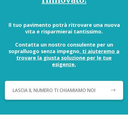
Il tuo pavimento potrà ritrovare una nuova
vita e risparmierai tantissimo.
Contatta un nostro consulente per un
sopralluogo senza impegno,
ti aiuteremo a
trovare la giusta soluzione per le tue
esigenze.
LASCIA IL NUMERO TI CHIAMIAMO NOI