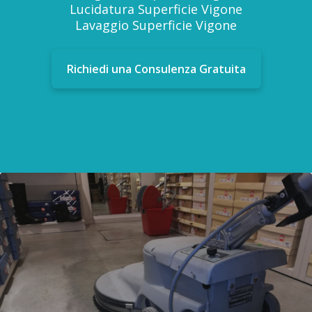
Lucidatura Superficie Vigone
Lavaggio Superficie Vigone
Richiedi una Consulenza Gratuita