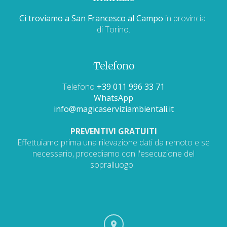
Ci troviamo a San Francesco al Campo
in provincia
di Torino.
Telefono
Telefono
+39 011 996 33 71
WhatsApp
info@magicaserviziambientali.it
PREVENTIVI GRATUITI
Effettuiamo prima una rilevazione dati da remoto e se
necessario, procediamo con l'esecuzione del
sopralluogo.