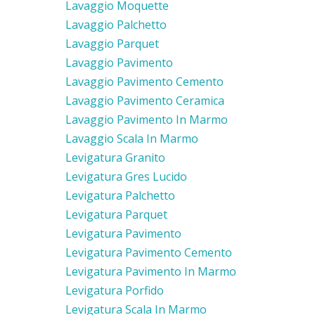
Lavaggio Moquette
Lavaggio Palchetto
Lavaggio Parquet
Lavaggio Pavimento
Lavaggio Pavimento Cemento
Lavaggio Pavimento Ceramica
Lavaggio Pavimento In Marmo
Lavaggio Scala In Marmo
Levigatura Granito
Levigatura Gres Lucido
Levigatura Palchetto
Levigatura Parquet
Levigatura Pavimento
Levigatura Pavimento Cemento
Levigatura Pavimento In Marmo
Levigatura Porfido
Levigatura Scala In Marmo