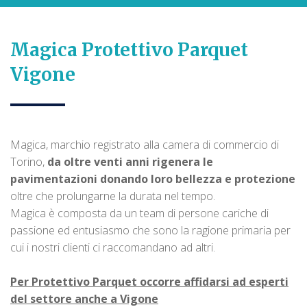
Magica Protettivo Parquet
Vigone
Magica, marchio registrato alla camera di commercio di
Torino,
da oltre venti anni rigenera le
pavimentazioni donando loro bellezza e protezione
oltre che prolungarne la durata nel tempo.
Magica è composta da un team di persone cariche di
passione ed entusiasmo che sono la ragione primaria per
cui i nostri clienti ci raccomandano ad altri.
Per Protettivo Parquet occorre affidarsi ad esperti
del settore anche a Vigone