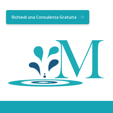
Richiedi una Consulenza Gratuita