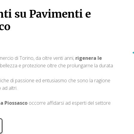
nti su Pavimenti e
sco
rcio di Torino, da oltre venti anni,
rigenera le
bellezza e protezione oltre che prolungarne la durata
iche di passione ed entusiasmo che sono la ragione
ad altri.
 a Piossasco
occorre affidarsi ad esperti del settore