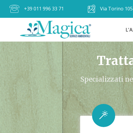
+39 011 996 33 71
Via Torino 105
L'A
Tratt
Specializzati ne