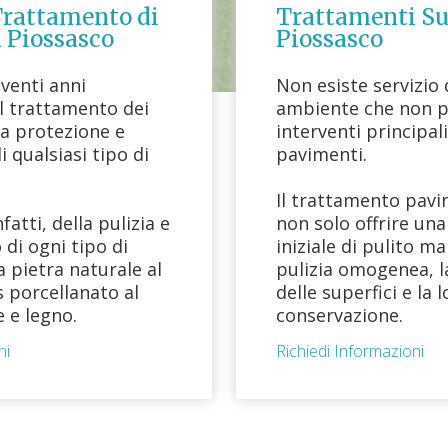
Trattamento di
Trattamenti Su
 Piossasco
Piossasco
 venti anni
Non esiste servizio d
el trattamento dei
ambiente che non pr
la protezione e
interventi principal
 qualsiasi tipo di
pavimenti.
Il trattamento pavi
fatti, della pulizia e
non solo offrire un
di ogni tipo di
iniziale di pulito m
 pietra naturale al
pulizia omogenea, l
 porcellanato al
delle superfici e la 
 e legno.
conservazione.
ni
Richiedi Informazioni