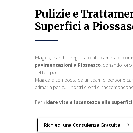
Pulizie e Trattame
Superfici a Piossa
Magica, marchio registrato alla camera di comme
pavimentazioni a Piossasco
, donando loro 
nel tempo.
Magica è composta da un team di persone car
primaria per cui i nostri clienti ci raccomandano 
Per
ridare vita e lucentezza alle superfici
Richiedi una Consulenza Gratuita