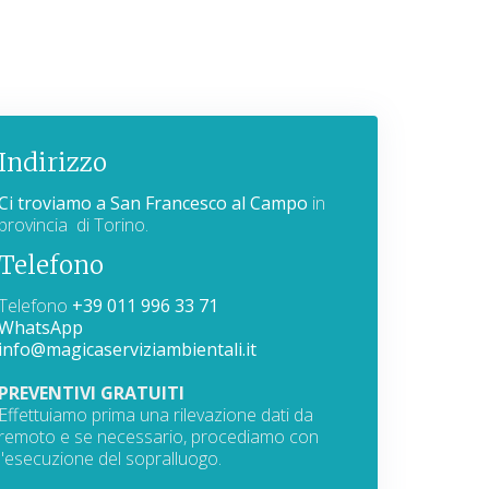
Indirizzo
Ci troviamo a San Francesco al Campo
in
provincia di Torino.
Telefono
Telefono
+39 011 996 33 71
WhatsApp
info@magicaserviziambientali.it
PREVENTIVI GRATUITI
Effettuiamo prima una rilevazione dati da
remoto e se necessario, procediamo con
l'esecuzione del sopralluogo.