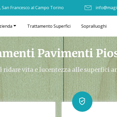
, San Francesco al Campo Torino
info@magic
zienda
Trattamento Superfici
Sopralluoghi
amenti Pavimenti Pio
l ridare vita e lucentezza alle superfici a