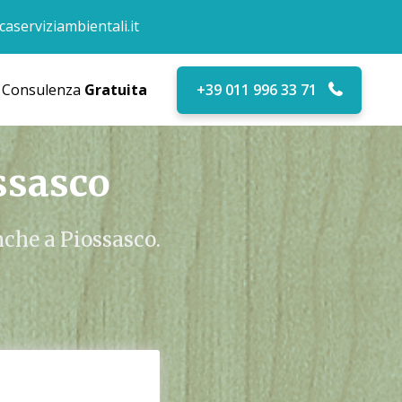
aserviziambientali.it
Consulenza
Gratuita
+39 011 996 33 71
ssasco
nche a Piossasco.