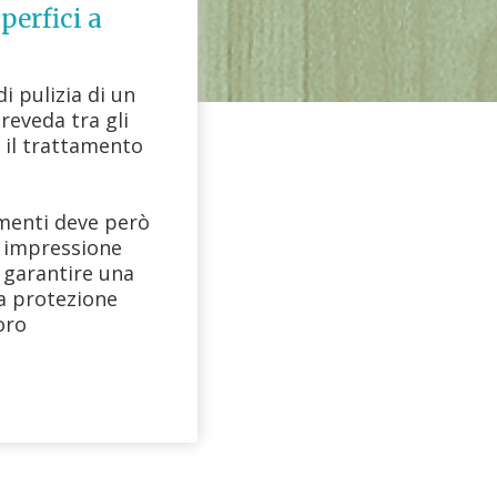
perfici a
i pulizia di un
eveda tra gli
i il trattamento
menti deve però
a impressione
a garantire una
a protezione
loro